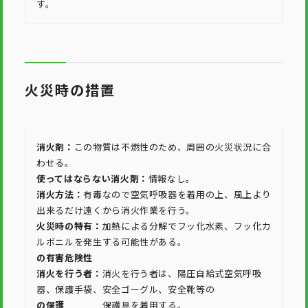
す。
火災時の措置
消火剤：
この物質は不燃性のため、周囲の火災状況に合
わせる。
使ってはならない消火剤：
情報なし。
消火方法：
有毒なので空気呼吸器を着用の上、風上より
出来るだけ遠くから消火作業を行う。
火災時の特有：
加熱による分解でフッ化水素、フッ化カ
ルボニルを発生する可能性がある。
の有害危険性
消火を行う者：
消火を行う者は、陽圧自給式空気呼吸
器、保護手袋、安全ゴーグル、安全靴等の
の保護
保護具を着用する。