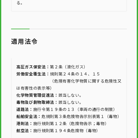
る。
適用法令
高圧ガス保安法：
第２条（液化ガス）
労働安全衛生法：
規則第２４条の１４、１５
（危険有害化学物質に関する危険性又
は有害性の表示等）
化学物質管理促進法：
該当しない。
毒物及び劇物取締法：
該当しない。
道路法：
施行令第１９条の１３（車両の通行の制限）
船舶安全法：
危規則第３条危険物告示別表第１（毒物）
港則法：
施行規則第１２条（危険物告示；毒物）
航空法：
施行規則第１９４条危険物（毒物）