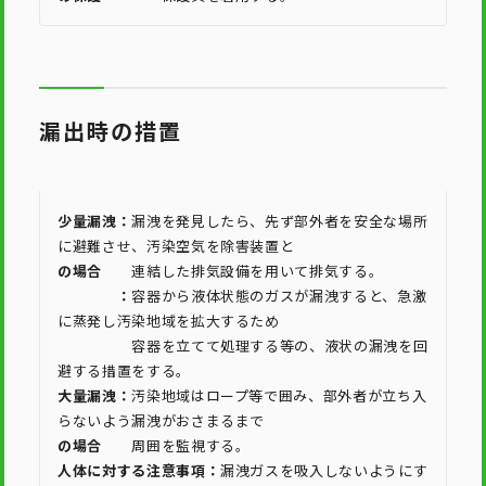
漏出時の措置
少量漏洩：
漏洩を発見したら、先ず部外者を安全な場所
に避難させ、汚染空気を除害装置と
の場合
連結した排気設備を用いて排気する。
：
容器から液体状態のガスが漏洩すると、急激
に蒸発し汚染地域を拡大するため
容器を立てて処理する等の、液状の漏洩を回
避する措置をする。
大量漏洩：
汚染地域はロープ等で囲み、部外者が立ち入
らないよう漏洩がおさまるまで
の場合
周囲を監視する。
人体に対する注意事項：
漏洩ガスを吸入しないようにす