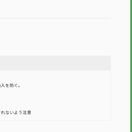
吸入を防ぐ。
。
されないよう注意