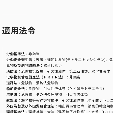
適用法令
労働基準法：
非該当
労働安全衛生法：
表示・通知対象物(テトラエトキシシラン)、
毒物及び劇物取締法：
該当しない
消防法：
危険物第四類 引火性液体 第二石油類非水溶性液体
化学物質管理促進法（ＰＲＴＲ法）：
非該当
道路法：
危険物 消防法危険物
船舶安全法：
危険物 引火性液体類（ケイ酸テトラエチル）
港則法：
危険物 その他の危険物 引火性液体類
航空法：
爆発物等輸送許容物件 引火性液体類（ケイ酸テトラ
外国為替及び外国貿易管理法：
輸出貿易管理令 補完的輸出規
環境基本法：
環境基準・大気（浮遊粒子状物質）・水質（ＢＯ