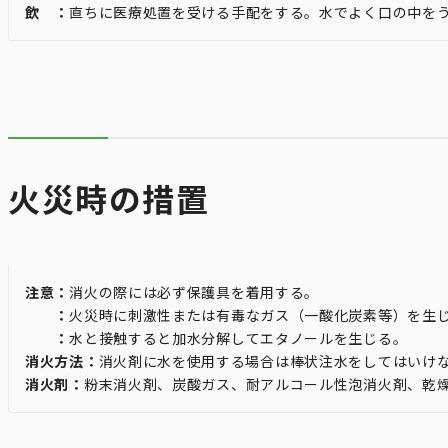
飲 ：
直ちに医療処置を受ける手配をする。水でよく口の中を
火災時の措置
注意：
消火の際には必ず保護具を着用する。
：
火災時に刺激性または有毒なガス（一酸化炭素等）を生
：
水と接触すると加水分解してエタノールを生じる。
消火方法：
消火剤に水を使用する場合は棒状注水をしてはいけ
消火剤：
粉末消火剤、炭酸ガス、耐アルコール性泡消火剤、乾