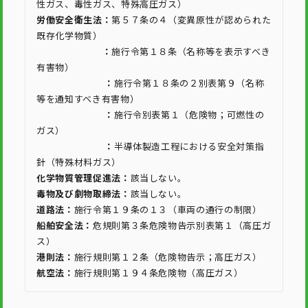
性ガス、毒性ガス、特殊高圧ガス）
労働安全衛生法：
第５７条の４（変異原性が認められた
既存化学物質）
：
施行令第１８条（名称等を表示すべき
有害物）
：
施行令第１８条の２別表第９（名称
等を通知すべき有害物）
：
施行令別表第１（危険物；可燃性の
ガス）
：
半導体製造工程における安全対策指
針（特殊材料ガス）
化学物質管理促進法：
該当しない。
毒物及び劇物取締法：
該当しない。
道路法：
施行令第１９条の１３（車両の通行の制限）
船舶安全法：
危規則第３条危険物告示別表第１（高圧ガ
ス）
港則法：
施行規則第１２条（危険物告示；高圧ガス）
航空法：
施行規則第１９４条危険物（高圧ガス）