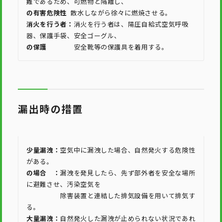
難であるため、可燃物と隔離し、
の有害危険性
散水しながら徐々に燃焼させる。
消火を行う者：
消火を行う者は、陽圧自給式空気呼吸
器、保護手袋、安全ゴーグル、
の保護
安全靴等の保護具を着用する。
漏出時の措置
少量漏洩：
空気中に漏洩した場合、自然発火する危険性
がある。
の場合 ：
漏洩を発見したら、先ず部外者を安全な場所
に避難させ、汚染空気を
除害装置と連結した排気設備を用いて排気す
る。
大量漏洩：
自然発火した漏洩が止められない状況であれ