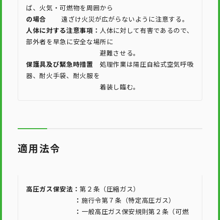
ば、火気・可燃物を周囲から
の場合
遠ざけ火災が広がらないように注意する。
人体に対する注意事項：
人体に対して有害であるので、
部外者を早急に安全な場所に
避難させる。
保護具及び緊急時措置
処理作業は陽圧自給式空気呼吸
器、耐火手袋、耐火服を
着装し臨む。
適用法令
高圧ガス保安法：
第２条（圧縮ガス）
：
施行令第７条（特定高圧ガス）
：
一般高圧ガス保安規則第２条（可燃