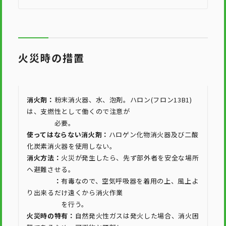
火災時の措置
消火剤：
粉末消火器、水、泡剤。ハロン(フロン13B1)
は、支燃性として働くので注意が
必要。
使ってはならない消火剤：
ハロゲン化物消火器及び二酸
化炭素消火器を使用しない。
消火方法：
火災が発生したら、先ず部外者を安全な場所
へ避難させる。
：
有毒なので、空気呼吸器を着用の上、風上よ
り出来るだけ遠くから消火作業
を行う。
火災時の特有：
自然発火性ガスは発火した場合、消火困